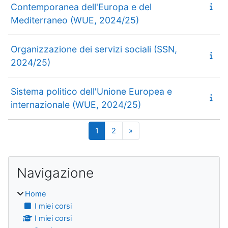
Contemporanea dell'Europa e del
Mediterraneo (WUE, 2024/25)
Organizzazione dei servizi sociali (SSN,
2024/25)
Sistema politico dell'Unione Europea e
internazionale (WUE, 2024/25)
Pagina 1
Pagina 2
Pagina successiva
1
2
»
Blocchi
Salta Navigazione
Navigazione
Home
I miei corsi
I miei corsi