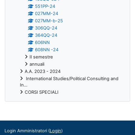
551PP-24
027MM-24
027MM-b-25
306QQ-24
364QQ-24
606NN
608NN -24
II semestre
annuali
A.A. 2023 - 2024
International Studies/Political Consulting and
In...
CORSI SPECIALI
Blocchi supplementari
Login Amministratori (
Login
)