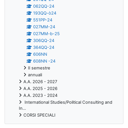
062QQ-24
193QQ-ò24
551PP-24
027MM-24
027MM-b-25
306QQ-24
364QQ-24
606NN
608NN -24
II semestre
annuali
A.A. 2026 - 2027
A.A. 2025 - 2026
A.A. 2023 - 2024
International Studies/Political Consulting and
In...
CORSI SPECIALI