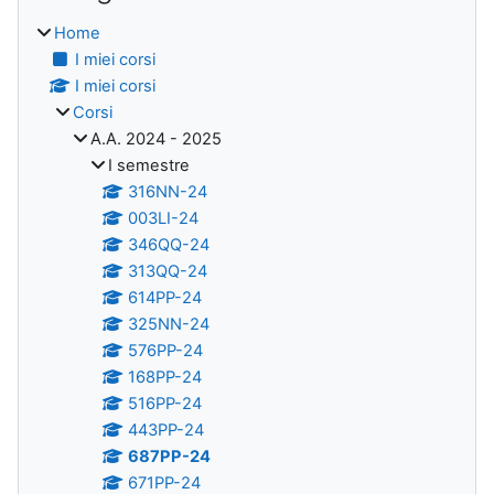
Home
I miei corsi
I miei corsi
Corsi
A.A. 2024 - 2025
I semestre
316NN-24
003LI-24
346QQ-24
313QQ-24
614PP-24
325NN-24
576PP-24
168PP-24
516PP-24
443PP-24
687PP-24
671PP-24