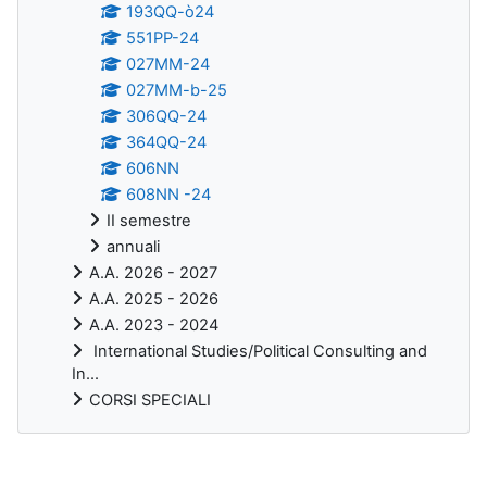
193QQ-ò24
551PP-24
027MM-24
027MM-b-25
306QQ-24
364QQ-24
606NN
608NN -24
II semestre
annuali
A.A. 2026 - 2027
A.A. 2025 - 2026
A.A. 2023 - 2024
International Studies/Political Consulting and
In...
CORSI SPECIALI
Blocchi supplementari