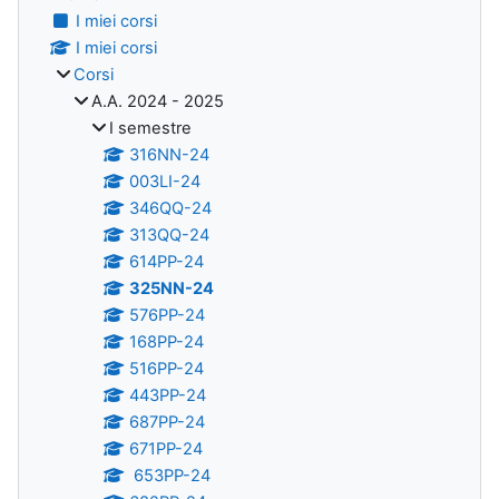
I miei corsi
I miei corsi
Corsi
A.A. 2024 - 2025
I semestre
316NN-24
003LI-24
346QQ-24
313QQ-24
614PP-24
325NN-24
576PP-24
168PP-24
516PP-24
443PP-24
687PP-24
671PP-24
653PP-24