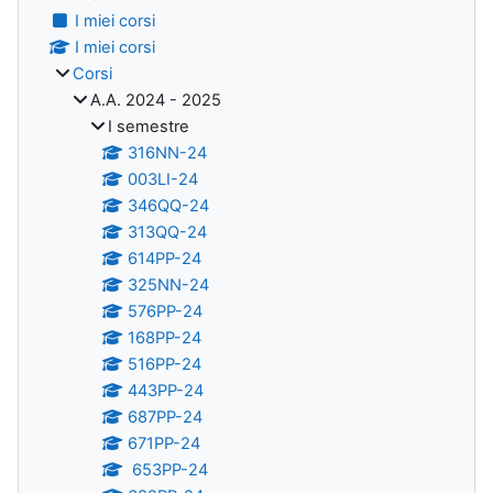
I miei corsi
I miei corsi
Corsi
A.A. 2024 - 2025
I semestre
316NN-24
003LI-24
346QQ-24
313QQ-24
614PP-24
325NN-24
576PP-24
168PP-24
516PP-24
443PP-24
687PP-24
671PP-24
653PP-24