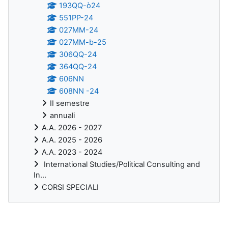
193QQ-ò24
551PP-24
027MM-24
027MM-b-25
306QQ-24
364QQ-24
606NN
608NN -24
II semestre
annuali
A.A. 2026 - 2027
A.A. 2025 - 2026
A.A. 2023 - 2024
International Studies/Political Consulting and
In...
CORSI SPECIALI
Blocchi supplementari