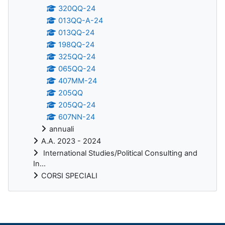
320QQ-24
013QQ-A-24
013QQ-24
198QQ-24
325QQ-24
065QQ-24
407MM-24
205QQ
205QQ-24
607NN-24
annuali
A.A. 2023 - 2024
International Studies/Political Consulting and
In...
CORSI SPECIALI
Blocchi supplementari