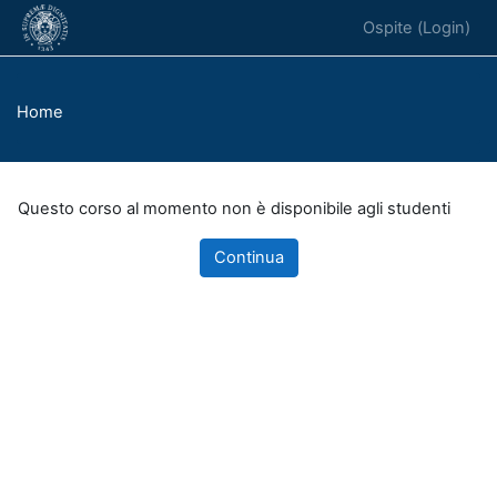
Vai al contenuto principale
Ospite (
Login
)
Home
Questo corso al momento non è disponibile agli studenti
Continua
Blocchi
Blocchi supplementari