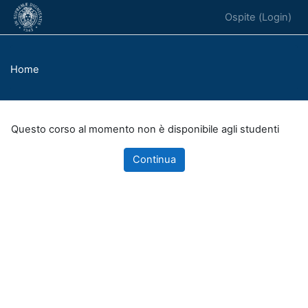
Vai al contenuto principale
Ospite (
Login
)
Home
Questo corso al momento non è disponibile agli studenti
Continua
Blocchi
Blocchi supplementari