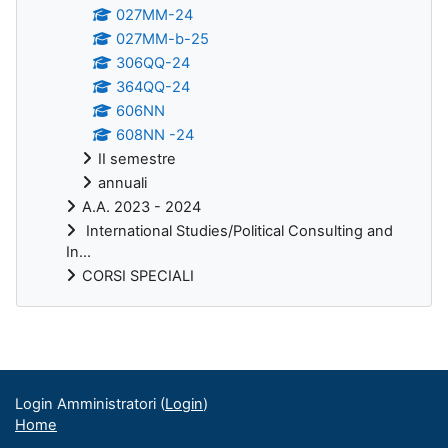
027MM-24
027MM-b-25
306QQ-24
364QQ-24
606NN
608NN -24
II semestre
annuali
A.A. 2023 - 2024
International Studies/Political Consulting and
In...
CORSI SPECIALI
Blocchi supplementari
Login Amministratori (
Login
)
Home