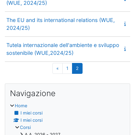
(WUE, 2024/25)
The EU and its international relations (WUE,
2024/25)
Tutela internazionale dell'ambiente e sviluppo
sostenibile (WUE,2024/25)
Pagina precedente
Pagina 1
Pagina 2
«
1
2
Blocchi
Salta Navigazione
Navigazione
Home
I miei corsi
I miei corsi
Corsi
A.A. 2026 - 2027